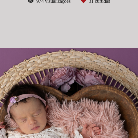
974
visualizações
31
curtidas