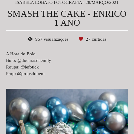
ISABELA LOBATO FOTOGRAFIA
28/MARÇO/2021
SMASH THE CAKE - ENRICO
1 ANO
967
visualizações
27
curtidas
A Hora do Bolo
Bolo: @docurasdaemily
Roupa: @lefotick
Prop: @propsdobem