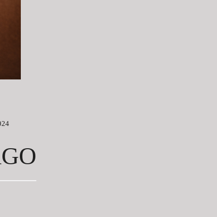
024
AGO