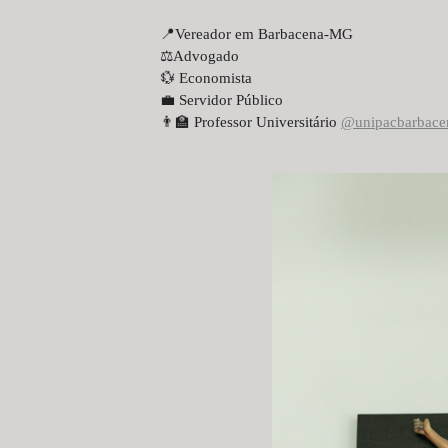
📍Vereador em Barbacena-MG
⚖Advogado
💱 Economista
💼 Servidor Público
👨‍🏫 Professor Universitário
@unipacbarbace