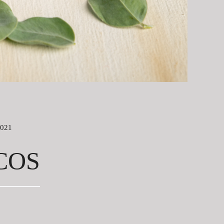
021
COS