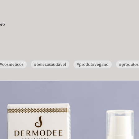
ero
#cosmeticos
#belezasaudavel
#produtovegano
#produtos