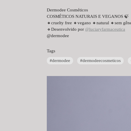
Dermodee Cosméticos
COSMÉTICOS NATURAIS E VEGANOS 🍃
🔸️cruelty free 🔸️vegano 🔸️natural 🔸️sem gên
🔹️Desenvolvido por
@luciaryfarmaceutica
@dermodee
Tags
#dermodee
#dermodeecosmeticos