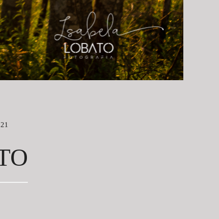
021
TO