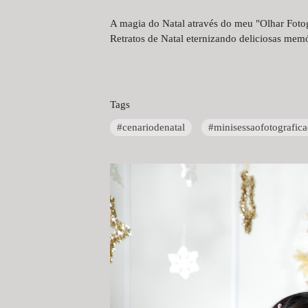
A magia do Natal através do meu "Olhar Fotog
Retratos de Natal eternizando deliciosas memó
Tags
#cenariodenatal
#minisessaofotografica