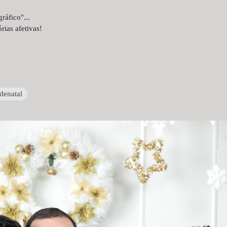
ráfico"...
rias afetivas!
denatal