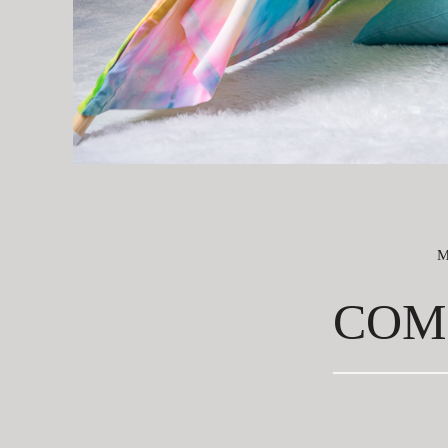
M
COM