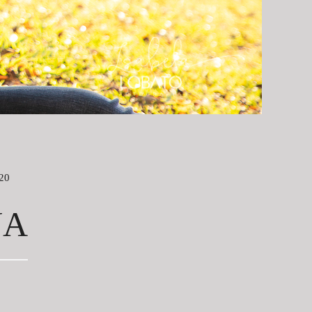
20
NA